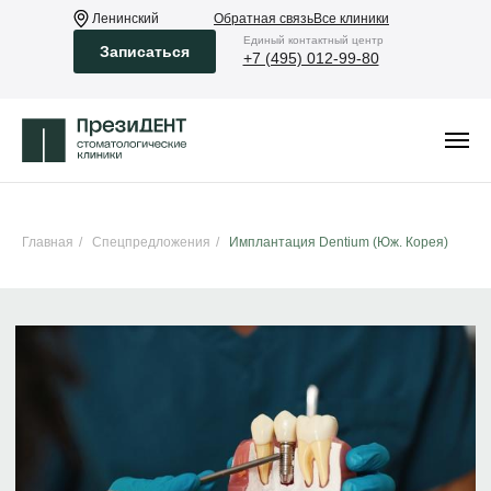
Ленинский
Обратная связь
Все клиники
Eдиный контактный центр
Записаться
+7 (495) 012-99-80
Главная
/
Спецпредложения
/
Имплантация Dentium (Юж. Корея)