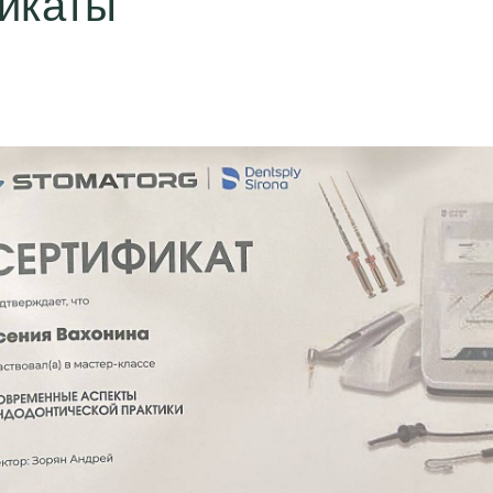
икаты